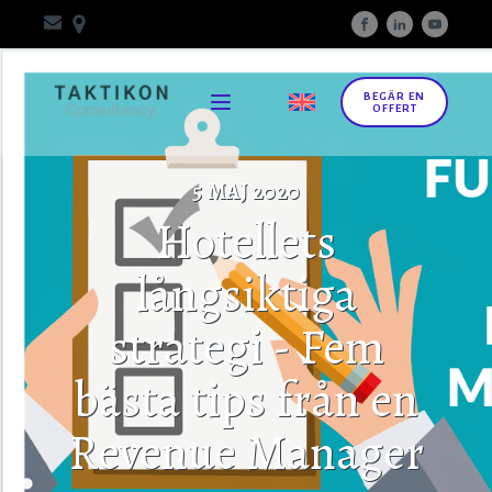
BEGÄR EN
OFFERT
5 MAJ 2020
Hotellets
långsiktiga
strategi - Fem
bästa tips från en
Revenue Manager