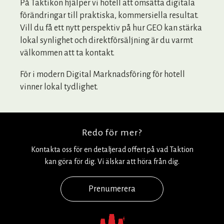
På Taktikon hjälper vi hotell att omsätta digitala
förändringar till praktiska, kommersiella resultat.
Vill du få ett nytt perspektiv på hur GEO kan stärka
lokal synlighet och direktförsäljning är du varmt
välkommen att ta kontakt.
För i modern Digital Marknadsföring för hotell
vinner lokal tydlighet.
Redo för mer?
Kontakta oss för en detaljerad offert på vad Taktion
kan göra för dig. Vi älskar att höra från dig.
Prenumerera