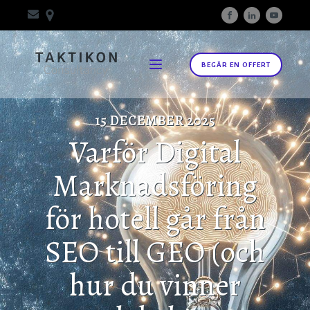
BEGÄR EN OFFERT
15 DECEMBER 2025
Varför Digital
Marknadsföring
för hotell går från
SEO till GEO (och
hur du vinner