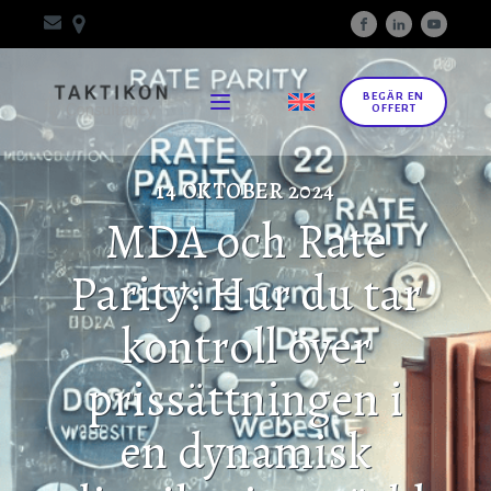
BEGÄR EN
OFFERT
14 OKTOBER 2024
MDA och Rate
Parity: Hur du tar
kontroll över
prissättningen i
en dynamisk