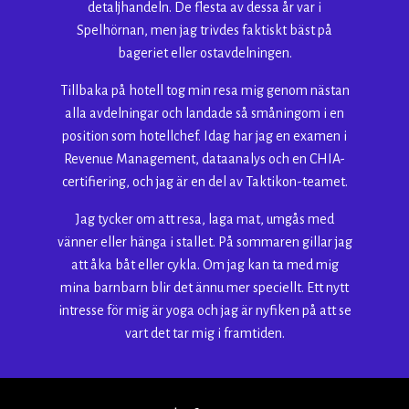
detaljhandeln. De flesta av dessa år var i
Spelhörnan, men jag trivdes faktiskt bäst på
bageriet eller ostavdelningen.
Tillbaka på hotell tog min resa mig genom nästan
alla avdelningar och landade så småningom i en
position som hotellchef. Idag har jag en examen i
Revenue Management, dataanalys och en CHIA-
certifiering, och jag är en del av Taktikon-teamet.
Jag tycker om att resa, laga mat, umgås med
vänner eller hänga i stallet. På sommaren gillar jag
att åka båt eller cykla. Om jag kan ta med mig
mina barnbarn blir det ännu mer speciellt. Ett nytt
intresse för mig är yoga och jag är nyfiken på att se
vart det tar mig i framtiden.