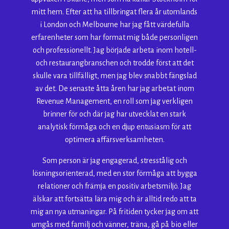
mitt hem. Efter att ha tillbringat flera år utomlands
i London och Melbourne har jag fått värdefulla
erfarenheter som har format mig både personligen
och professionellt. Jag började arbeta inom hotell-
och restaurangbranschen och trodde först att det
skulle vara tillfälligt, men jag blev snabbt fängslad
av det. De senaste åtta åren har jag arbetat inom
Revenue Management, en roll som jag verkligen
brinner för och där jag har utvecklat en stark
analytisk förmåga och en djup entusiasm för att
optimera affärsverksamheten.
Som person är jag engagerad, stresstålig och
lösningsorienterad, med en stor förmåga att bygga
relationer och främja en positiv arbetsmiljö. Jag
älskar att fortsätta lära mig och är alltid redo att ta
mig an nya utmaningar. På fritiden tycker jag om att
umgås med familj och vänner, träna, gå på bio eller