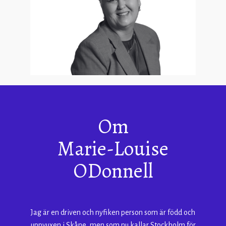
Om
Marie-Louise
ODonnell
Jag är en driven och nyfiken person som är född och
uppvuxen i Skåne, men som nu kallar Stockholm för