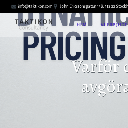
info@taktikon.com
John Ericssonsgatan 13B, 112 22 Stoc
HEM
VI ERBJUDE
Varför 
avgör