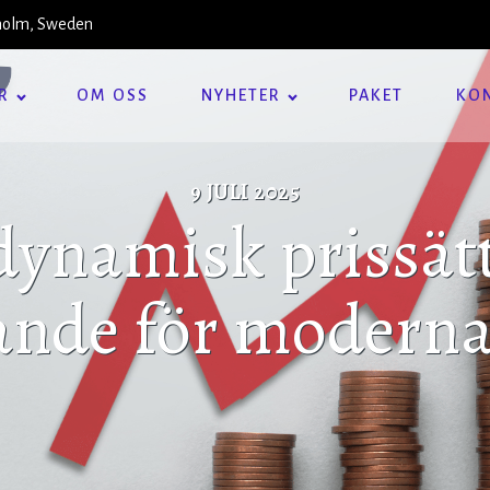
kholm, Sweden
R
OM OSS
NYHETER
PAKET
KO
9 JULI 2025
dynamisk prissät
ande för moderna 