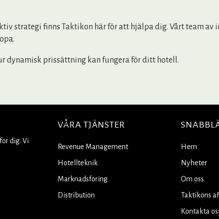
ktiv strategi finns Taktikon här för att hjälpa dig. Vårt team av
ropa.
r dynamisk prissättning kan fungera för ditt hotell.
VÅRA TJÄNSTER
SNABBL
ör dig. Vi
Revenue Management
Hem
Hotellteknik
Nyheter
Marknadsföring
Om oss
Distribution
Taktikons af
Kontakta os