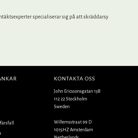
 intäktsexperter specialiserar sig på att skräddarsy
ÄNKAR
KONTAKTA OSS
John Ericssonsgatan 13B
112 22 Stockholm
Sweden
Willemsstraat 99 D
färsfall
1015HZ Amsterdam
s
Netherlands