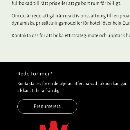
fullbokad till rätt pris eller att ge bort rum för billigt.
Om du är redo att gå från reaktiv prissättning till en proa
dynamiska prissättningsmodeller för hotell över hela Eu
Kontakta oss för att boka ett strategimöte och upptäck hu
Redo för mer?
Kontakta oss för en detaljerad offert på vad Taktion kan göra f
älskar att höra från dig.
Prenumerera