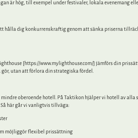
gan är hög, till exempel under festivaler, lokala evenemang ell
 hålla dig konkurrenskraftig genom att sänka priserna tillräck
ighthouse [https://www.mylighthouse.com/] jämförs din prissä
gör, utan att förlora din strategiska fördel.
mindre oberoende hotell. På Taktikon hjälper vi hotell av all
å här går vi vanligtvis tillväga:
ster
m möjliggör flexibel prissättning