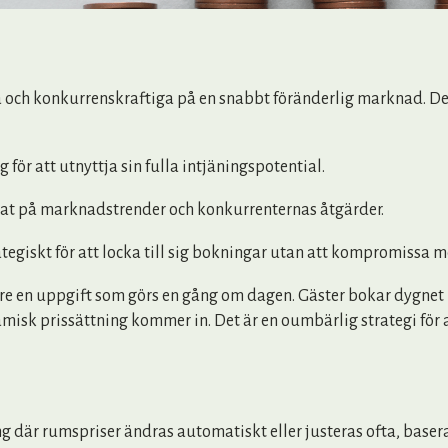
 och konkurrenskraftiga på en snabbt föränderlig marknad. Det f
för att utnyttja sin fulla intjäningspotential.
serat på marknadstrender och konkurrenternas åtgärder.
ategiskt för att locka till sig bokningar utan att kompromissa m
gre en uppgift som görs en gång om dagen. Gäster bokar dygnet 
namisk prissättning kommer in. Det är en oumbärlig strategi för a
g där rumspriser ändras automatiskt eller justeras ofta, baser